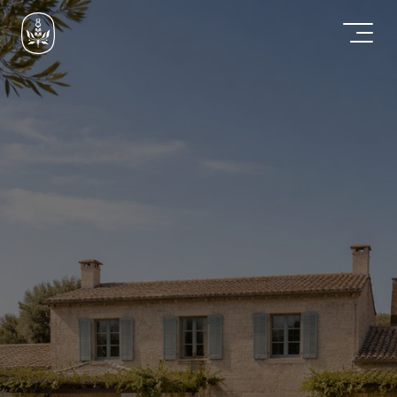
Rejoignez
Provence
Cachée
Pour
un
service
haut