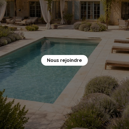
de
gamme
à
la
hauteur
de
vos
attentes
et
de
vos
biens.
Nous rejoindre