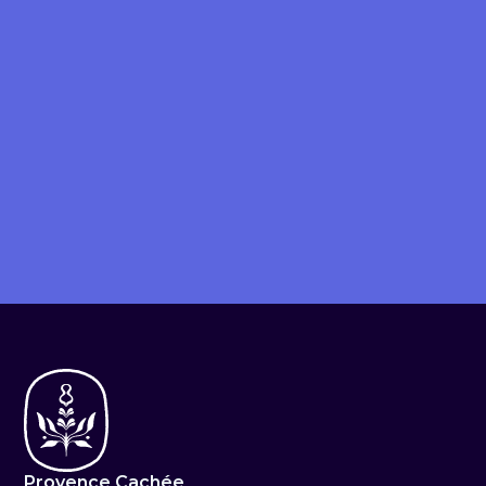
Service 03.
Gestion moyenne 
durée
Organisation et réalisation des visites
Rédaction et signature du contrat de 
location
État des lieux d'entrée et sortie
Remise des clés
Coordination et suivi des interventions 
techniques si nécessaire
La gestion courante du logement
Préparation du logement pour la prochaine 
location
Avis
Nous rejoindre
Provence Cachée