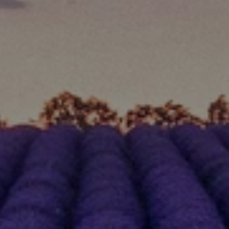
Nos
Maisons
Un
cadre
unique
pour
des
séjours
mémorables